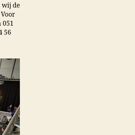
 wij de
. Voor
n 051
4 56