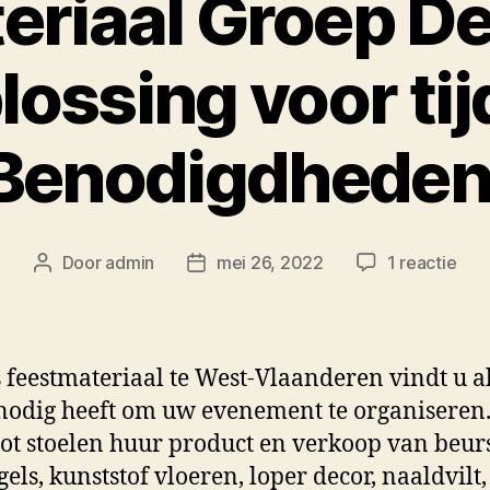
eriaal Groep De
ossing voor tij
Benodigdheden
op
Door
admin
mei 26, 2022
1 reactie
Bericht
Berichtdatum
Fees
auteur
Gro
Devi
Dé
s feestmateriaal te West-Vlaanderen vindt u a
Opl
nodig heeft om uw evenement te organiseren
voo
 tot stoelen huur product en verkoop van beurs
tijde
Ben
gels, kunststof vloeren, loper decor, naaldvilt,