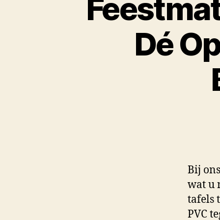
Feestmat
Dé Opl
Bij on
wat u 
tafels
PVC te